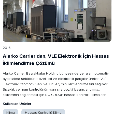
2016
Alarko Carrier’dan, VLE Elektronik İçin Hassas
İklimlendirme Çözümü
Alarko Carrier, Bayraktarlar Holding bünyesinde yer alan, otomotiv
aydınlatma sektörüne özel led ve elektronik parçalar üreten VLE
Elektronik Otomotiv San. ve Tic. A.Ş.’nin iklimlendirmesini sağlıyor.
Sıcaklık ve nem kontrolünün yanı sıra pozitif basınçlandırma
sisteminin sağlanması için RC GROUP hassas kontrollü klimaların
tercih edildiği 4.000 m²’lik üretim tesisinde; 10 adet 72 kW’lık Next
Kullanılan Ürünler
serisi klima kullanıldı. Böylece ± 1°C sıcaklık ve ± %5 Rh nem
hassasiyeti elde edilerek, hem üreticilere rahat bir çalışma hem de
Klima
Hassas Kontrollü Klima