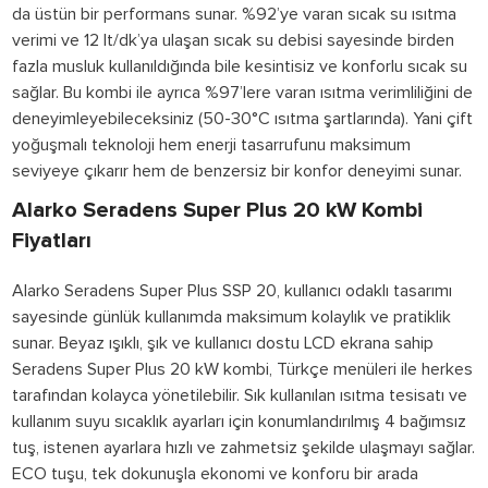
da üstün bir performans sunar. %92’ye varan sıcak su ısıtma
verimi ve 12 lt/dk’ya ulaşan sıcak su debisi sayesinde birden
fazla musluk kullanıldığında bile kesintisiz ve konforlu sıcak su
sağlar. Bu kombi ile ayrıca %97’lere varan ısıtma verimliliğini de
deneyimleyebileceksiniz (50-30°C ısıtma şartlarında). Yani çift
yoğuşmalı teknoloji hem enerji tasarrufunu maksimum
seviyeye çıkarır hem de benzersiz bir konfor deneyimi sunar.
Alarko Seradens Super Plus 20 kW Kombi
Fiyatları
Alarko Seradens Super Plus SSP 20, kullanıcı odaklı tasarımı
sayesinde günlük kullanımda maksimum kolaylık ve pratiklik
sunar. Beyaz ışıklı, şık ve kullanıcı dostu LCD ekrana sahip
Seradens Super Plus 20 kW kombi, Türkçe menüleri ile herkes
tarafından kolayca yönetilebilir. Sık kullanılan ısıtma tesisatı ve
kullanım suyu sıcaklık ayarları için konumlandırılmış 4 bağımsız
tuş, istenen ayarlara hızlı ve zahmetsiz şekilde ulaşmayı sağlar.
ECO tuşu, tek dokunuşla ekonomi ve konforu bir arada