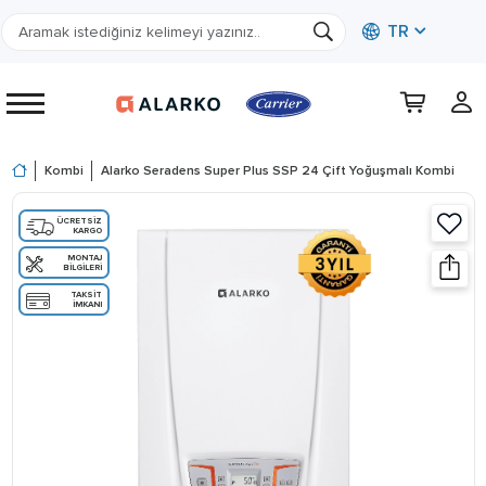
TR
Kombi
Alarko Seradens Super Plus SSP 24 Çift Yoğuşmalı Kombi
ÜCRETSIZ
KARGO
MONTAJ
BILGILERI
TAKSIT
İMKANI