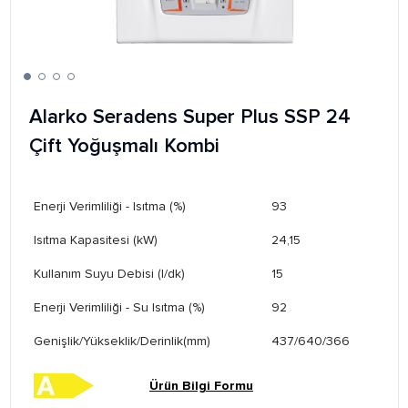
Alarko Seradens Super Plus SSP 24
Çift Yoğuşmalı Kombi
Enerji Verimliliği - Isıtma (%)
93
Isıtma Kapasitesi (kW)
24,15
Kullanım Suyu Debisi (l/dk)
15
Enerji Verimliliği - Su Isıtma (%)
92
Genişlik/Yükseklik/Derinlik(mm)
437/640/366
Ürün Bilgi Formu