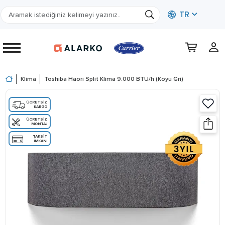
TR
Klima
Toshiba Haori Split Klima 9.000 BTU/h (Koyu Gri)
ÜCRETSIZ
KARGO
ÜCRETSIZ
MONTAJ
TAKSIT
İMKANI