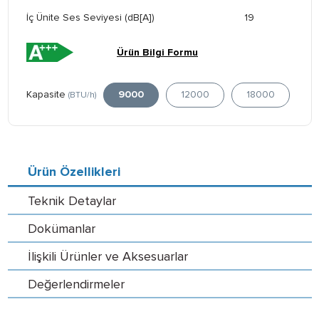
İç Ünite Ses Seviyesi (dB[A])
19
Ürün Bilgi Formu
Kapasite
9000
12000
18000
(BTU/h)
Ürün Özellikleri
Teknik Detaylar
Dokümanlar
İlişkili Ürünler ve Aksesuarlar
Değerlendirmeler