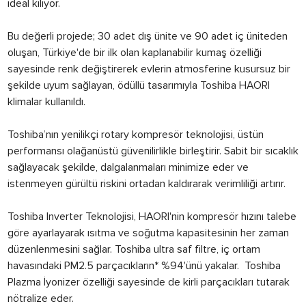
ideal kılıyor.
Bu değerli projede; 30 adet dış ünite ve 90 adet iç üniteden
oluşan, Türkiye'de bir ilk olan kaplanabilir kumaş özelliği
sayesinde renk değiştirerek evlerin atmosferine kusursuz bir
şekilde uyum sağlayan, ödüllü tasarımıyla Toshiba HAORI
klimalar kullanıldı.
Toshiba’nın yenilikçi rotary kompresör teknolojisi, üstün
performansı olağanüstü güvenilirlikle birleştirir. Sabit bir sıcaklık
sağlayacak şekilde, dalgalanmaları minimize eder ve
istenmeyen gürültü riskini ortadan kaldırarak verimliliği artırır.
Toshiba Inverter Teknolojisi, HAORI'nin kompresör hızını talebe
göre ayarlayarak ısıtma ve soğutma kapasitesinin her zaman
düzenlenmesini sağlar. Toshiba ultra saf filtre, iç ortam
havasındaki PM2.5 parçacıkların* %94'ünü yakalar. Toshiba
Plazma İyonizer özelliği sayesinde de kirli parçacıkları tutarak
nötralize eder.