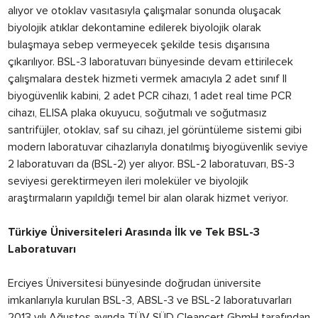
alıyor ve otoklav vasıtasıyla çalışmalar sonunda oluşacak
biyolojik atıklar dekontamine edilerek biyolojik olarak
bulaşmaya sebep vermeyecek şekilde tesis dışarısına
çıkarılıyor. BSL-3 laboratuvarı bünyesinde devam ettirilecek
çalışmalara destek hizmeti vermek amacıyla 2 adet sınıf II
biyogüvenlik kabini, 2 adet PCR cihazı, 1 adet real time PCR
cihazı, ELISA plaka okuyucu, soğutmalı ve soğutmasız
santrifüjler, otoklav, saf su cihazı, jel görüntüleme sistemi gibi
modern laboratuvar cihazlarıyla donatılmış biyogüvenlik seviye
2 laboratuvarı da (BSL-2) yer alıyor. BSL-2 laboratuvarı, BS-3
seviyesi gerektirmeyen ileri moleküler ve biyolojik
araştırmaların yapıldığı temel bir alan olarak hizmet veriyor.
Türkiye Üniversiteleri Arasında İlk ve Tek BSL-3
Laboratuvarı
Erciyes Üniversitesi bünyesinde doğrudan üniversite
imkanlarıyla kurulan BSL-3, ABSL-3 ve BSL-2 laboratuvarları
2013 yılı Ağustos ayında TÜV SÜD Cleancert GbmH tarafından