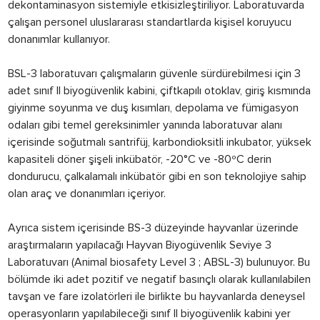
dekontaminasyon sistemiyle etkisizleştiriliyor. Laboratuvarda
çalışan personel uluslararası standartlarda kişisel koruyucu
donanımlar kullanıyor.
BSL-3 laboratuvarı çalışmaların güvenle sürdürebilmesi için 3
adet sınıf II biyogüvenlik kabini, çiftkapılı otoklav, giriş kısmında
giyinme soyunma ve duş kısımları, depolama ve fümigasyon
odaları gibi temel gereksinimler yanında laboratuvar alanı
içerisinde soğutmalı santrifüj, karbondioksitli inkubator, yüksek
kapasiteli döner şişeli inkübatör, -20°C ve -80ºC derin
dondurucu, çalkalamalı inkübatör gibi en son teknolojiye sahip
olan araç ve donanımları içeriyor.
Ayrıca sistem içerisinde BS-3 düzeyinde hayvanlar üzerinde
araştırmaların yapılacağı Hayvan Biyogüvenlik Seviye 3
Laboratuvarı (Animal biosafety Level 3 ; ABSL-3) bulunuyor. Bu
bölümde iki adet pozitif ve negatif basınçlı olarak kullanılabilen
tavşan ve fare izolatörleri ile birlikte bu hayvanlarda deneysel
operasyonların yapılabileceği sınıf II biyogüvenlik kabini yer