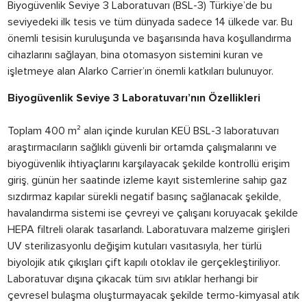
Biyogüvenlik Seviye 3 Laboratuvarı (BSL-3) Türkiye’de bu
seviyedeki ilk tesis ve tüm dünyada sadece 14 ülkede var. Bu
önemli tesisin kuruluşunda ve başarısında hava koşullandırma
cihazlarını sağlayan, bina otomasyon sistemini kuran ve
işletmeye alan Alarko Carrier’ın önemli katkıları bulunuyor.
Biyogüvenlik Seviye 3 Laboratuvarı’nın Özellikleri
Toplam 400 m² alan içinde kurulan KEÜ BSL-3 laboratuvarı
araştırmacıların sağlıklı güvenli bir ortamda çalışmalarını ve
biyogüvenlik ihtiyaçlarını karşılayacak şekilde kontrollü erişim
giriş, günün her saatinde izleme kayıt sistemlerine sahip gaz
sızdırmaz kapılar sürekli negatif basınç sağlanacak şekilde,
havalandırma sistemi ise çevreyi ve çalışanı koruyacak şekilde
HEPA filtreli olarak tasarlandı. Laboratuvara malzeme girişleri
UV sterilizasyonlu değişim kutuları vasıtasıyla, her türlü
biyolojik atık çıkışları çift kapılı otoklav ile gerçekleştiriliyor.
Laboratuvar dışına çıkacak tüm sıvı atıklar herhangi bir
çevresel bulaşma oluşturmayacak şekilde termo-kimyasal atık