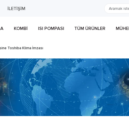
İLETIŞIM
MA
KOMBI
ISI POMPASI
TÜM ÜRÜNLER
MÜHEN
esine Toshiba Klima İmzası