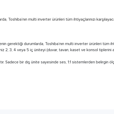
a, Toshiba’nın multi inverter ürünleri tüm ihtiyaçlarınızı karşılayac
in gerektiği durumlarda, Toshiba’nın multi inverter ürünleri tüm iht
 2, 3, 4 veya 5 iç üniteyi (duvar, tavan, kaset ve konsol tiplerini a
tır. Sadece bir dış ünite sayesinde ses, 1:1 sistemlerden belirgin ö