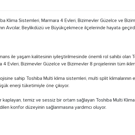
 Klima Sistemleri, Marmara 4 Evleri, Bizimevler Güzelce ve Bizi
nın Avcılar, Beylikdüzü ve Büyükçekmece ilçelerinde hayata geçirdiğ
ns ile yaşam kalitesinin iyileştirilmesinde önemli rol sahibi olan T
ra 4 Evleri, Bizimevler Güzelce ve Bizimevler 8 projelerinin tüm iklim
sine sahip Toshiba Multi klima sistemleri, multi split klimalarının
şük enerji tüketimiyle öne çıkıyor.
r kaplayan, temiz ve sessiz bir ortam sağlayan Toshiba Multi Klim
edilen konfor düzeyinin sağlanmasına yardımcı oluyor.