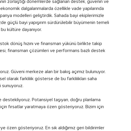
asanın zorlaştığı dönemlerde sağlanan destek, güvenin ve
on ekonomik dalgalanmalarda özellikle vade yapılarında
nya modelleri geliştirdik. Sahada bayi ekiplerimizle
zde güçlü bayi yapışırım sürdürülebilir büyümenin temeli
bu kültüre dayanıyor.
ı, stok dönüş hızını ve finansman yükünü birlikte takip
dengesi, finansman çözümleri ve performans bazlı destek
luyoruz. Güveni merkeze alan bir bakış açımız bulunuyor.
el olarak farklılık gösterse de bu farklılıkları saha
ni sunuyoruz.
e destekliyoruz. Potansiyel taşıyan, doğru planlama
iz için fırsatlar yaratmaya özen gösteriyoruz. Bizim için
e özen gösteriyoruz. En sık aldığımız geri bildirimler