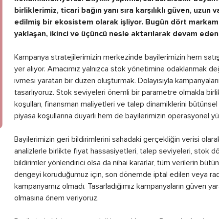
birliklerimiz, ticari bağın yanı sıra karşılıklı güven, uzun 
edilmiş bir ekosistem olarak işliyor. Bugün dört markamız
yaklaşan, ikinci ve üçüncü nesle aktarılarak devam eden i
Kampanya stratejilerimizin merkezinde bayilerimizin hem satı
yer alıyor. Amacımız yalnızca stok yönetimine odaklanmak değil,
ivmesi yaratan bir düzen oluşturmak. Dolayısıyla kampanyalarımı
tasarlıyoruz. Stok seviyeleri önemli bir parametre olmakla bir
koşulları, finansman maliyetleri ve talep dinamiklerini bütünse
piyasa koşullarına duyarlı hem de bayilerimizin operasyonel y
Bayilerimizin geri bildirimlerini sahadaki gerçekliğin verisi ol
analizlerle birlikte fiyat hassasiyetleri, talep seviyeleri, stok d
bildirimler yönlendirici olsa da nihai kararlar, tüm verilerin büt
dengeyi koruduğumuz için, son dönemde iptal edilen veya rad
kampanyamız olmadı. Tasarladığımız kampanyaların güven yara
olmasına önem veriyoruz.