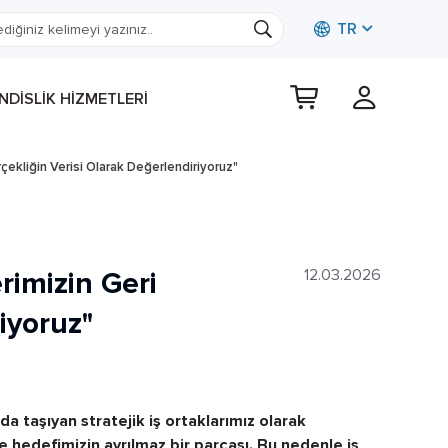
TR
DISLIK HIZMETLERI
erçekliğin Verisi Olarak Değerlendiriyoruz"
erimizin Geri
12.03.2026
iyoruz"
a taşıyan stratejik iş ortaklarımız olarak
e hedefimizin ayrılmaz bir parçası. Bu nedenle iş