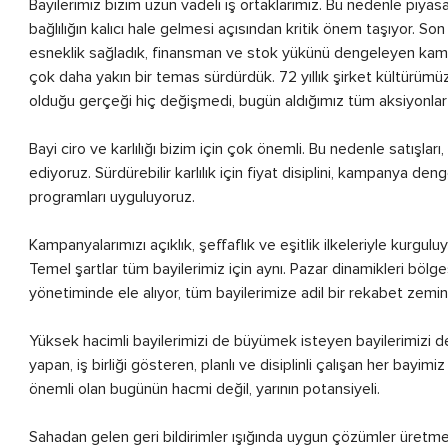
Bayilerimiz bizim uzun vadeli iş ortaklarımız. Bu nedenle piy
bağlılığın kalıcı hale gelmesi açısından kritik önem taşıyor. S
esneklik sağladık, finansman ve stok yükünü dengeleyen kampa
çok daha yakın bir temas sürdürdük. 72 yıllık şirket kültürümü
olduğu gerçeği hiç değişmedi, bugün aldığımız tüm aksiyonlar 
Bayi ciro ve karlılığı bizim için çok önemli. Bu nedenle satışlar
ediyoruz. Sürdürebilir karlılık için fiyat disiplini, kampanya 
programları uyguluyoruz.
Kampanyalarımızı açıklık, şeffaflık ve eşitlik ilkeleriyle kurgu
Temel şartlar tüm bayilerimiz için aynı. Pazar dinamikleri bölges
yönetiminde ele alıyor, tüm bayilerimize adil bir rekabet zemi
Yüksek hacimli bayilerimizi de büyümek isteyen bayilerimizi d
yapan, iş birliği gösteren, planlı ve disiplinli çalışan her bayim
önemli olan bugünün hacmi değil, yarının potansiyeli.
Sahadan gelen geri bildirimler ışığında uygun çözümler üretmey