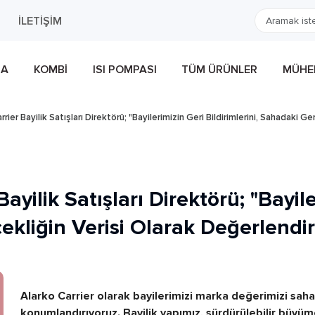
İLETIŞIM
MA
KOMBI
ISI POMPASI
TÜM ÜRÜNLER
MÜHEN
rier Bayilik Satışları Direktörü; "Bayilerimizin Geri Bildirimlerini, Sahadaki G
ayilik Satışları Direktörü; "Bayil
çekliğin Verisi Olarak Değerlendir
Alarko Carrier olarak bayilerimizi marka değerimizi sahad
konumlandırıyoruz. Bayilik yapımız, sürdürülebilir büyüm