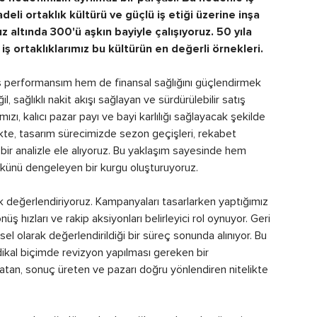
vadeli ortaklık kültürü ve güçlü iş etiği üzerine inşa
 altında 300'ü aşkın bayiyle çalışıyoruz. 50 yıla
ş ortaklıklarımız bu kültürün en değerli örnekleri.
ş performansım hem de finansal sağlığını güçlendirmek
 sağlıklı nakit akışı sağlayan ve sürdürülebilir satış
zı, kalıcı pazar payı ve bayi karlılığı sağlayacak şekilde
likte, tasarım sürecimizde sezon geçişleri, rekabet
l bir analizle ele alıyoruz. Bu yaklaşım sayesinde hem
ükünü dengeleyen bir kurgu oluşturuyoruz.
arak değerlendiriyoruz. Kampanyaları tasarlarken yaptığımız
önüş hızları ve rakip aksiyonları belirleyici rol oynuyor. Geri
ünsel olarak değerlendirildiği bir süreç sonunda alınıyor. Bu
ikal biçimde revizyon yapılması gereken bir
tan, sonuç üreten ve pazarı doğru yönlendiren nitelikte