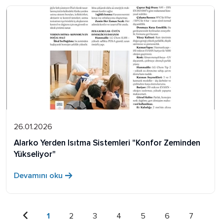
26.01.2026
Alarko Yerden Isıtma Sistemleri "Konfor Zeminden
Yükseliyor"
Devamını oku
1
2
3
4
5
6
7