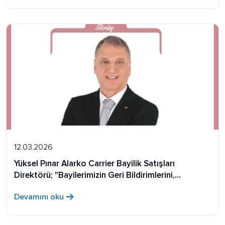
12.03.2026
Yüksel Pınar Alarko Carrier Bayilik Satışları
Direktörü; "Bayilerimizin Geri Bildirimlerini,
Sahadaki Gerçekliğin Verisi Olarak
Devamını oku
Değerlendiriyoruz"