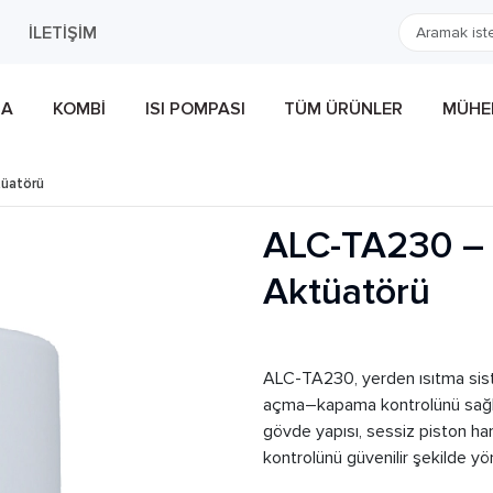
İLETIŞIM
MA
KOMBI
ISI POMPASI
TÜM ÜRÜNLER
MÜHEN
tüatörü
ALC-TA230 – 
Aktüatörü
ALC-TA230, yerden ısıtma sist
açma–kapama kontrolünü sağlam
gövde yapısı, sessiz piston ha
kontrolünü güvenilir şekilde yön