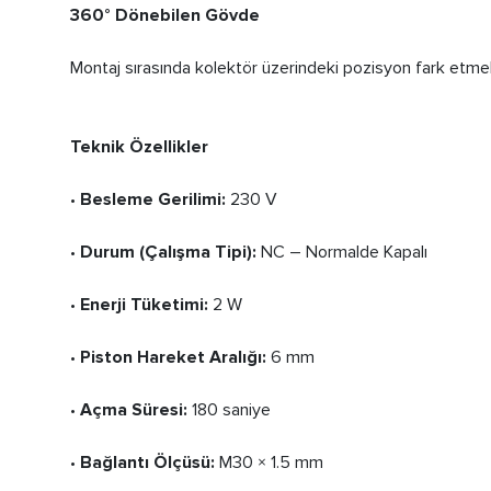
360° Dönebilen Gövde
Montaj sırasında kolektör üzerindeki pozisyon fark etmek
Teknik Özellikler
•
Besleme Gerilimi:
230 V
•
Durum (Çalışma Tipi):
NC – Normalde Kapalı
•
Enerji Tüketimi:
2 W
•
Piston Hareket Aralığı:
6 mm
•
Açma Süresi:
180 saniye
•
Bağlantı Ölçüsü:
M30 × 1.5 mm