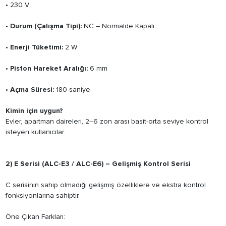
• 230 V
•
Durum (Çalışma Tipi):
NC – Normalde Kapalı
•
Enerji Tüketimi:
2 W
•
Piston Hareket Aralığı:
6 mm
•
Açma Süresi:
180 saniye
Kimin için uygun?
Evler, apartman daireleri, 2–6 zon arası basit-orta seviye kontrol
isteyen kullanıcılar.
2) E Serisi (ALC-E3 / ALC-E6) – Gelişmiş Kontrol Serisi
C serisinin sahip olmadığı gelişmiş özelliklere ve ekstra kontrol
fonksiyonlarına sahiptir.
Öne Çıkan Farkları: