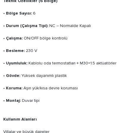
Teknik Özellikler (6 Bölge)
•
Bölge Sayısı:
6
•
Durum (Çalışma Tipi):
NC – Normalde Kapalı
•
Çalışma:
ON/OFF bölge kontrolü
•
Besleme:
230 V
•
Uyumluluk:
Kablolu oda termostatları + M30×1.5 aktüatörler
•
Gövde:
Yüksek dayanımlı plastik
•
Koruma:
Aşırı yük/kısa devre koruması
•
Montaj:
Duvar tipi
Kullanım Alanları
Villalar ve büyük daireler