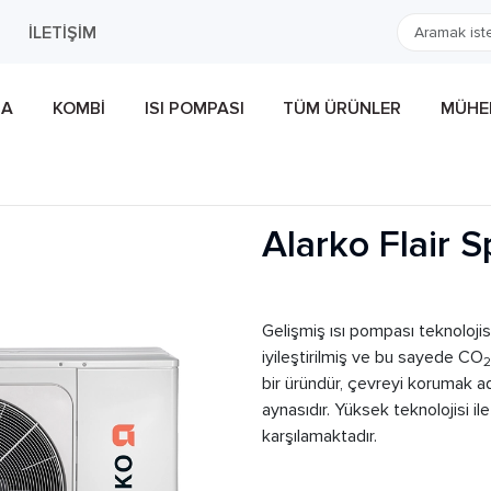
İLETIŞIM
MA
KOMBI
ISI POMPASI
TÜM ÜRÜNLER
MÜHEN
Alarko Flair S
Gelişmiş ısı pompası teknolojisi
iyileştirilmiş ve bu sayede CO
2
bir üründür, çevreyi korumak a
aynasıdır. Yüksek teknolojisi il
karşılamaktadır.