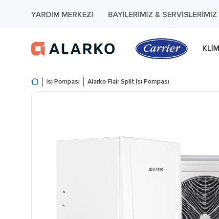
YARDIM MERKEZI
BAYILERIMIZ & SERVISLERIMIZ
KLI
Isı Pompası
Alarko Flair Split Isı Pompası