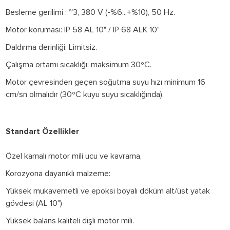
Besleme gerilimi : ~3, 380 V (-%6...+%10), 50 Hz.
Motor koruması: IP 58 AL 10" / IP 68 ALK 10"
Daldırma derinliği: Limitsiz.
Çalışma ortamı sıcaklığı: maksimum 30ºC.
Motor çevresinden geçen soğutma suyu hızı minimum 16
cm/sn olmalıdır (30ºC kuyu suyu sıcaklığında).
Standart Özellikler
Özel kamalı motor mili ucu ve kavrama,
Korozyona dayanıklı malzeme:
Yüksek mukavemetli ve epoksi boyalı döküm alt/üst yatak
gövdesi (AL 10")
Yüksek balans kaliteli dişli motor mili.