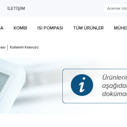
İLETIŞIM
MA
KOMBI
ISI POMPASI
TÜM ÜRÜNLER
MÜHEN
ası
Kullanım Kılavuzu