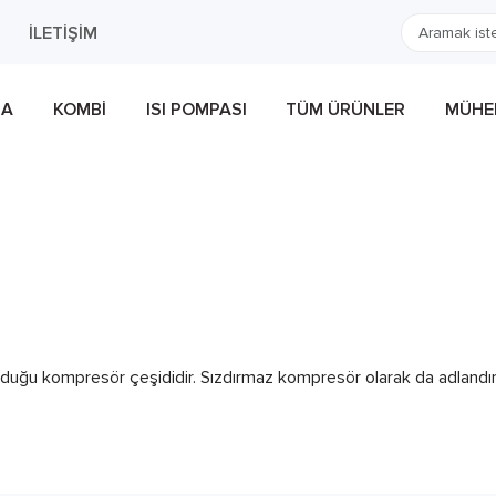
İLETIŞIM
MA
KOMBI
ISI POMPASI
TÜM ÜRÜNLER
MÜHEN
nduğu kompresör çeşididir. Sızdırmaz kompresör olarak da adlandır