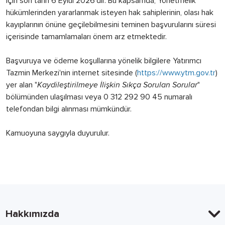
için son tarih 6 Eylül 2026'dır. Bu kapsamda, Yönetmelik
hükümlerinden yararlanmak isteyen hak sahiplerinin, olası hak
kayıplarının önüne geçilebilmesini teminen başvurularını süresi
içerisinde tamamlamaları önem arz etmektedir.
Başvuruya ve ödeme koşullarına yönelik bilgilere Yatırımcı
Tazmin Merkezi'nin internet sitesinde (
https://www.ytm.gov.tr
)
yer alan "
Kaydileştirilmeye İlişkin Sıkça Sorulan Sorular
"
bölümünden ulaşılması veya 0 312 292 90 45 numaralı
telefondan bilgi alınması mümkündür.
Kamuoyuna saygıyla duyurulur.
Hakkımızda