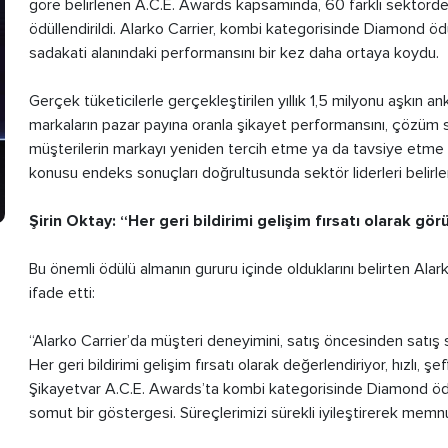
göre belirlenen A.C.E. Awards kapsamında, 60 farklı sektörd
ödüllendirildi. Alarko Carrier, kombi kategorisinde Diamond ö
sadakati alanındaki performansını bir kez daha ortaya koydu.
Gerçek tüketicilerle gerçekleştirilen yıllık 1,5 milyonu aşkın
markaların pazar payına oranla şikayet performansını, çözüm 
müşterilerin markayı yeniden tercih etme ya da tavsiye etme eğ
konusu endeks sonuçları doğrultusunda sektör liderleri belirle
Şirin Oktay: “Her geri bildirimi gelişim fırsatı olarak gör
Bu önemli ödülü almanın gururu içinde olduklarını belirten Ala
ifade etti:
“Alarko Carrier’da müşteri deneyimini, satış öncesinden satış 
Her geri bildirimi gelişim fırsatı olarak değerlendiriyor, hızlı,
Şikayetvar A.C.E. Awards’ta kombi kategorisinde Diamond ödü
somut bir göstergesi. Süreçlerimizi sürekli iyileştirerek mem