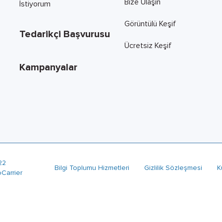
Bize Ulaşın
İstiyorum
Görüntülü Keşif
Tedarikçi Başvurusu
Ücretsiz Keşif
Kampanyalar
22
Bilgi Toplumu Hizmetleri
Gizlilik Sözleşmesi
K
oCarrier