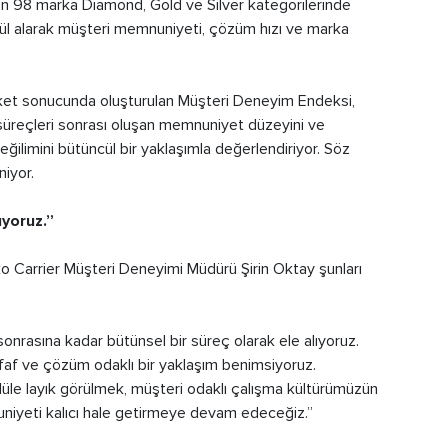
en 98 marka Diamond, Gold ve Silver kategorilerinde
dül alarak müşteri memnuniyeti, çözüm hızı ve marka
 anket sonucunda oluşturulan Müşteri Deneyim Endeksi,
süreçleri sonrası oluşan memnuniyet düzeyini ve
ilimini bütüncül bir yaklaşımla değerlendiriyor. Söz
niyor.
üyoruz.”
rko Carrier Müşteri Deneyimi Müdürü Şirin Oktay şunları
sonrasına kadar bütünsel bir süreç olarak ele alıyoruz.
 şeffaf ve çözüm odaklı bir yaklaşım benimsiyoruz.
le layık görülmek, müşteri odaklı çalışma kültürümüzün
nuniyeti kalıcı hale getirmeye devam edeceğiz.”