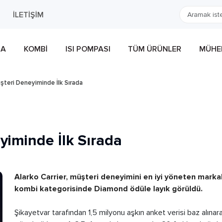
İLETIŞIM
MA
KOMBI
ISI POMPASI
TÜM ÜRÜNLER
MÜHEN
üşteri Deneyiminde İlk Sırada
yiminde İlk Sırada
Alarko Carrier, müşteri deneyimini en iyi yöneten markal
kombi kategorisinde Diamond ödüle layık görüldü.
Şikayetvar tarafından 1,5 milyonu aşkın anket verisi baz alın