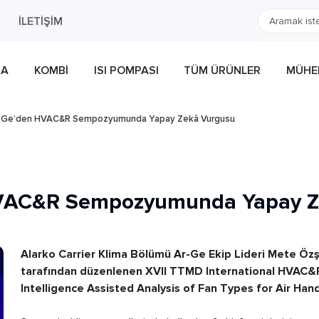
İLETIŞIM
MA
KOMBI
ISI POMPASI
TÜM ÜRÜNLER
MÜHEN
 Ar-Ge’den HVAC&R Sempozyumunda Yapay Zekâ Vurgusu
 HVAC&R Sempozyumunda Yapay 
Alarko Carrier Klima Bölümü Ar-Ge Ekip Lideri Mete Özş
tarafından düzenlenen XVII TTMD International HVAC&R
Intelligence Assisted Analysis of Fan Types for Air Hand