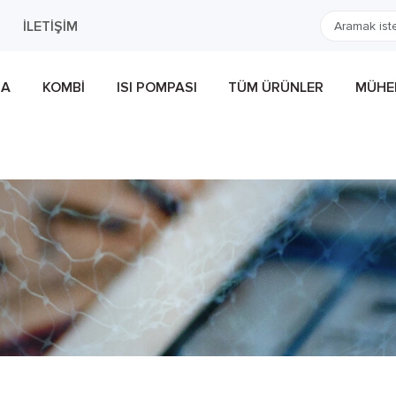
İLETIŞIM
MA
KOMBI
ISI POMPASI
TÜM ÜRÜNLER
MÜHEN