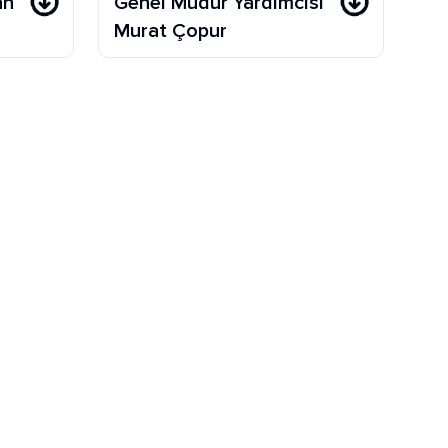
an
Genel Müdür Yardımcısı
Murat Çopur