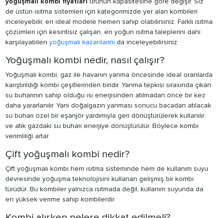
yoğuşmalı kombi fiyatları
ürünün kapasitesine göre değişir. Siz
de üstün ısıtma sistemleri için kategorimizde yer alan kombileri
inceleyebilir, en ideal modele hemen sahip olabilirsiniz. Farklı ısıtma
çözümleri için kesintisiz çalışan, en yoğun ısıtma taleplerini dahi
karşılayabilen
yoğuşmalı kazanlarını
da inceleyebilirsiniz.
Yoğuşmalı kombi nedir, nasıl çalışır?
Yoğuşmalı kombi, gaz ile havanın yanma öncesinde ideal oranlarda
karıştırıldığı kombi çeşitlerinden biridir. Yanma tepkisi sırasında çıkan
su buharının sahip olduğu ısı enerjisinden atılmadan önce bir kez
daha yararlanılır. Yani doğalgazın yanması sonucu bacadan atılacak
su buharı özel bir eşanjör yardımıyla geri dönüştürülerek kullanılır
ve atık gazdaki su buharı enerjiye dönüştürülür. Böylece kombi
verimliliği artar.
Çift yoğuşmalı kombi nedir?
Çift yoğuşmalı kombi hem ısıtma sisteminde hem de kullanım suyu
devresinde yoğuşma teknolojisini kullanan gelişmiş bir kombi
türüdür. Bu kombiler yalnızca ısıtmada değil, kullanım suyunda da
en yüksek verime sahip kombilerdir.
Kombi alırken nelere dikkat edilmeli?