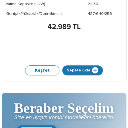
Isıtma Kapasitesi (kW)
24,30
Genişlik/Yükseklik/Derinlik(mm)
437/640/256
42.989 TL
Keşfet
Sepete Ekle
Beraber Seçelim
Size en uygun kombi modellerini önerelim.