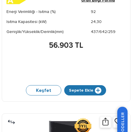
Ürün Bilgi Formu
Enerji Verimliliği - Isıtma (%)
92
Isıtma Kapasitesi (kW)
24,30
Genişlik/Yükseklik/Derinlik(mm)
437/642/259
56.903 TL
Keşfet
Sepete Ekle
MODELLER