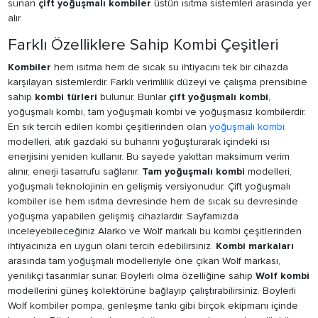
sunan
çift yoğuşmalı kombiler
üstün ısıtma sistemleri arasında yer
alır.
Farklı Özelliklere Sahip Kombi Çeşitleri
Kombiler
hem ısıtma hem de sıcak su ihtiyacını tek bir cihazda
karşılayan sistemlerdir. Farklı verimlilik düzeyi ve çalışma prensibine
sahip
kombi türleri
bulunur. Bunlar
çift yoğuşmalı kombi
,
yoğuşmalı kombi, tam yoğuşmalı kombi ve yoğuşmasız kombilerdir.
En sık tercih edilen kombi çeşitlerinden olan
yoğuşmalı kombi
modelleri, atık gazdaki su buharını yoğuşturarak içindeki ısı
enerjisini yeniden kullanır. Bu sayede yakıttan maksimum verim
alınır, enerji tasarrufu sağlanır.
Tam yoğuşmalı kombi
modelleri,
yoğuşmalı teknolojinin en gelişmiş versiyonudur. Çift yoğuşmalı
kombiler ise hem ısıtma devresinde hem de sıcak su devresinde
yoğuşma yapabilen gelişmiş cihazlardır. Sayfamızda
inceleyebileceğiniz Alarko ve Wolf markalı bu kombi çeşitlerinden
ihtiyacınıza en uygun olanı tercih edebilirsiniz.
Kombi markaları
arasında tam yoğuşmalı modelleriyle öne çıkan Wolf markası,
yenilikçi tasarımlar sunar. Boylerli olma özelliğine sahip
Wolf kombi
modellerini güneş kolektörüne bağlayıp çalıştırabilirsiniz. Boylerli
Wolf kombiler pompa, genleşme tankı gibi birçok ekipmanı içinde