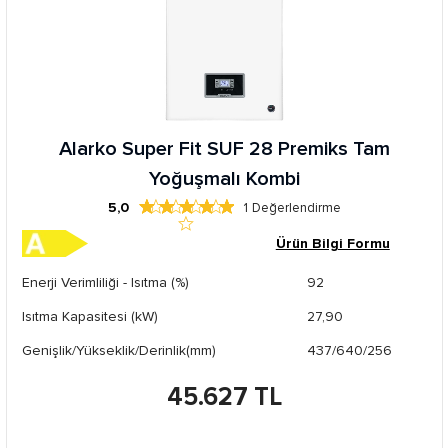
Alarko Super Fit SUF 28 Premiks Tam
Yoğuşmalı Kombi
5,0
1
Değerlendirme
Ürün Bilgi Formu
Enerji Verimliliği - Isıtma (%)
92
Isıtma Kapasitesi (kW)
27,90
Genişlik/Yükseklik/Derinlik(mm)
437/640/256
45.627 TL