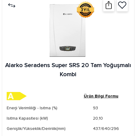
Alarko Seradens Super SRS 20 Tam Yoğuşmalı
Kombi
Ürün Bilgi Formu
Enerji Verimliliği - Isıtma (%)
93
Isıtma Kapasitesi (kW)
20,10
Genişlik/Yükseklik/Derinlik(mm)
437/640/296