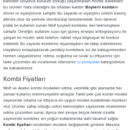
barındırır. Böylece kurulum zorluğu yaşanmadan monte edilebilen
bu ürünler, hata olasılığını da ortadan kaldırır.
Boylerli kombi
ler
döner ısı eşanjörüne sahiptir. Bu sayede ısı eşanjörü sistem basınç
altında olsa da yerinde döndürülüp temizlenebilir. Son derece
pratik bir kullanım sunan Wolf boylerli kombiler, ileri teknolojilere
sahiptir. Örneğin, kullanım suyu için güneş enerjisi entegrasyonu ile
çalışan bir model; akıllı telefon, tablet veya bilgisayar ile kontrol
edilebilir. Bu sayede kombinizi dışarıdayken de takip edebilirsiniz.
Hayatınızı kolaylaştıracak yenilikçi kombilere siz de kategorimizden
hemen ulaşabilirsiniz. Isıtma, soğutma ve sıcak su ihtiyacınız için
farklı çözümleri de incelemek isterseniz
ısı pompaları
kategorimize
de bakabilirsiniz.
Kombi Fiyatları
Wolf ve Alarko kombi modelleri ısıtma, verimlilik gibi alanlarda her
zaman kullanıcı memnuniyetini amaçlar. Farklı pek çok kombi modeli
sayesinde ortama ve ihtiyaca en uygun modeli bulabilmek mümkün
olur. Ürünler, sahip olduğu üstün teknolojileri sayesinde mükemmel
ısıtma çözümleri sunar. Ayrıca ileri seviye birçok teknik özellik
sayesinde kombiler, en yoğun kullanımında dahi tasarruf sağlar.
Kombi fiyatları
modelden modele değişkenlik gösterir. Mesela