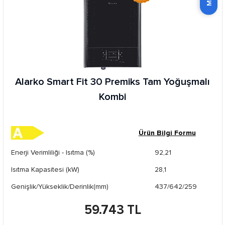
Alarko Smart Fit 30 Premiks Tam Yoğuşmalı
Kombi
Ürün Bilgi Formu
Enerji Verimliliği - Isıtma (%)
92,21
Isıtma Kapasitesi (kW)
28,1
Genişlik/Yükseklik/Derinlik(mm)
437/642/259
59.743 TL