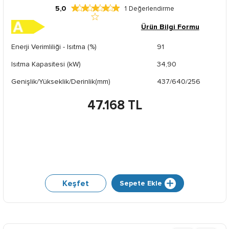
5,0
1
Değerlendirme
Ürün Bilgi Formu
Enerji Verimliliği - Isıtma (%)
91
Isıtma Kapasitesi (kW)
34,90
Genişlik/Yükseklik/Derinlik(mm)
437/640/256
47.168 TL
Keşfet
Sepete Ekle