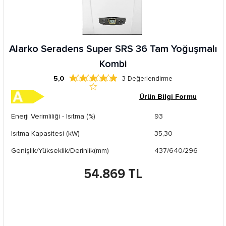
Alarko Seradens Super SRS 36 Tam Yoğuşmalı
Kombi
5,0
3
Değerlendirme
Ürün Bilgi Formu
Enerji Verimliliği - Isıtma (%)
93
Isıtma Kapasitesi (kW)
35,30
Genişlik/Yükseklik/Derinlik(mm)
437/640/296
54.869 TL