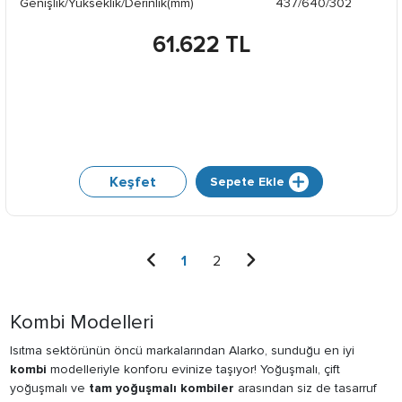
Genişlik/Yükseklik/Derinlik(mm)
437/640/302
61.622 TL
Keşfet
Sepete Ekle
1
2
Kombi Modelleri
Isıtma sektörünün öncü markalarından Alarko, sunduğu en iyi
kombi
modelleriyle konforu evinize taşıyor! Yoğuşmalı, çift
yoğuşmalı ve
tam yoğuşmalı kombiler
arasından siz de tasarruf