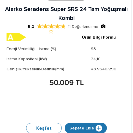
Alarko Seradens Super SRS 24 Tam Yoğuşmalı
Kombi
5,0
11
Değerlendirme
Ürün Bilgi Formu
Enerji Verimliliği - Isıtma (%)
93
Isıtma Kapasitesi (kW)
24,10
Genişlik/Yükseklik/Derinlik(mm)
437/640/296
50.009 TL
Keşfet
Sepete Ekle