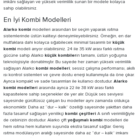
imkânı sağlayan ve yüksek verimlilik sunan bir modele kolayca
sahip olabilirsiniz.
En İyi Kombi Modelleri
Alarko kombi
modelleri arasından bir seçim yaparak ısıtma
sistemlerinde üstün kaliteyi deneyimleyebilirsiniz. Örneğin, en dar
mutfaklara dahi kolayca sığabilecek minimal tasarımlı bir
küçük
kombi
modeli arıyor olabilirsiniz. 24 ile 35 kW arası farklı ısıtma
gücüne sahip Alarko
küçük kombiler
in tamamı, üstün yoğuşma
teknolojisiyle donatılmıştır. Bu sayede her zaman yüksek verimlilik
sağlayan Alarko
kombi modelleri
; sessiz çalışma performansı, akıllı
ısı kontrol sistemleri ve çevre dostu enerji kullanımıyla da öne çıkar.
Ayrıca kompakt ve sade tasarımları ile kullanıcı dostudur.
Alarko
kombi modelleri
arasında ayrıca 22 ile 38 kW arası farklı
kapasitelere sahip seçenekler de yer alır. Düşük ses seviyesi
sayesinde gürültüsüz çalışan bu modeller aynı zamanda oldukça
ekonomiktir. Daha az “dur – kalk” özelliği sayesinde yakıttan daha
fazla tasarruf sağlayan yenilikçi
kombi çeşitleri
A sınıfı verimliliğiyle
de cebinizin dostudur. Alarko çift
yoğuşmalı kombi
modelleri de
hem ısıtma hem kullanım suyunda ekstra tasarruf sağlar. Geniş
ısıtma modülasyon aralığı sayesinde daha az “dur – kalk” imkanı