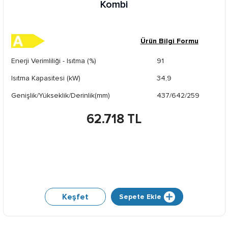
Kombi
Ürün Bilgi Formu
Enerji Verimliliği - Isıtma (%)
91
Isıtma Kapasitesi (kW)
34,9
Genişlik/Yükseklik/Derinlik(mm)
437/642/259
62.718 TL
Keşfet
Sepete Ekle