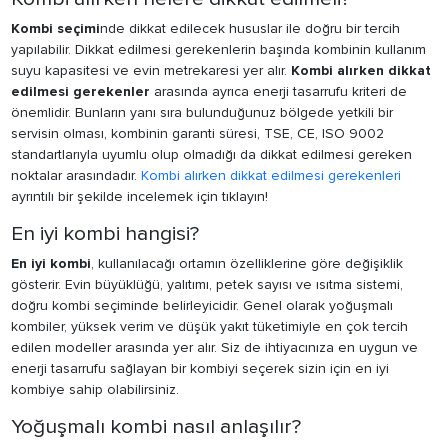
Kombi seçimi
nde dikkat edilecek hususlar ile doğru bir tercih
yapılabilir. Dikkat edilmesi gerekenlerin başında kombinin kullanım
suyu kapasitesi ve evin metrekaresi yer alır.
Kombi alırken dikkat
edilmesi gerekenler
arasında ayrıca enerji tasarrufu kriteri de
önemlidir. Bunların yanı sıra bulunduğunuz bölgede yetkili bir
servisin olması, kombinin garanti süresi, TSE, CE, ISO 9002
standartlarıyla uyumlu olup olmadığı da dikkat edilmesi gereken
noktalar arasındadır.
Kombi alırken dikkat edilmesi gerekenleri
ayrıntılı bir şekilde incelemek için tıklayın!
En iyi kombi hangisi?
En iyi kombi
, kullanılacağı ortamın özelliklerine göre değişiklik
gösterir. Evin büyüklüğü, yalıtımı, petek sayısı ve ısıtma sistemi,
doğru kombi seçiminde belirleyicidir. Genel olarak yoğuşmalı
kombiler, yüksek verim ve düşük yakıt tüketimiyle en çok tercih
edilen modeller arasında yer alır. Siz de ihtiyacınıza en uygun ve
enerji tasarrufu sağlayan bir kombiyi seçerek sizin için en iyi
kombiye sahip olabilirsiniz.
Yoğuşmalı kombi nasıl anlaşılır?